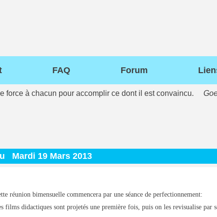
t
FAQ
Forum
Lien
de force à chacun pour accomplir ce dont il est convaincu.
Goe
du
Mardi 19 Mars 2013
tte réunion bimensuelle commencera par une séance de perfectionnement:
s films didactiques sont projetés une première fois, puis on les revisualise par