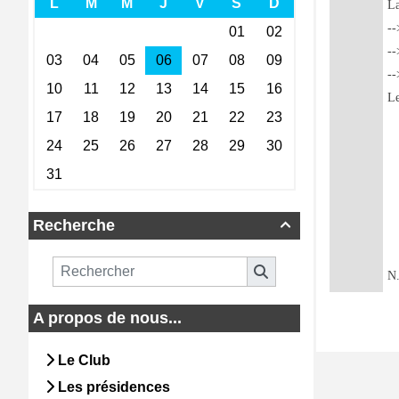
La
--
--
--
Le
Recherche

N.
A propos de nous...
Le Club
Les présidences