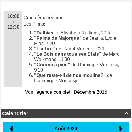
10:00
Cinquième réunion.
↓
Les Films:
12:30
"Dalhias"
d'Elisabeth Ruttiens, 2'15
"Palma de Majorque"
de Jean & Lydie
Plas, 7'20
"L'arbre"
de Raoul Mertens, 1'23
"Le Bois dans tous ses Etats"
de Marc
Weikmans, 11'30
"Course à pied"
de Dominqie Montoisy,
9'10
"Que reste-t-il de nos moulins?"
de
Dominique Montoisy
Voir l'agenda complet : Décembre 2015
Calendrier
