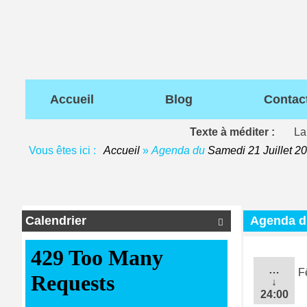
Accueil
Blog
Contac
Texte à méditer :
La 
Vous êtes ici :
Accueil
»
Agenda du
Samedi 21 Juillet 2
Calendrier
Agenda 

…
F
↓
24:00