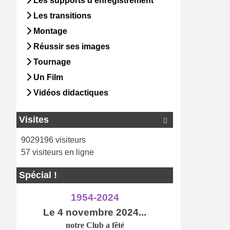
Les supports d'enregistrement
Les transitions
Montage
Réussir ses images
Tournage
Un Film
Vidéos didactiques
Visites

9029196 visiteurs
57 visiteurs en ligne
Spécial !
1954-2024
Le 4 novembre 2024...
notre Club a
fêté