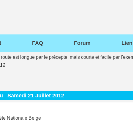
t
FAQ
Forum
Lien
route est longue par le précepte, mais courte et facile par l'e
012
du
Samedi 21 Juillet 2012
ête Nationale Belge