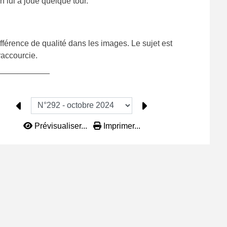
 lui a joué quelque tour.
ifférence de qualité dans les images. Le sujet est
raccourcie.
___________
Prévisualiser...
Imprimer...