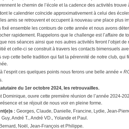
prennent le chemin de l’école et la cadence des activités trouve
t le calendrier coïncide approximativement à celui des écoles 
 les amis se retrouvent et occupent à nouveau une place plus 
fixé ensemble les contours de cette année et nous avons déter
cher rapidement. Rappelons que le challenge est l’affaire de tous
ue nos séances ainsi que nos autres activités feront l’objet de n
itié et celle-ci se construit à travers les contacts bimensuels av
 svp cette belle tradition qui fait la pérennité de notre club, q
née.
à l’esprit ces quelques points nous ferons une belle année «
R
s.
tutaire du 1er octobre 2024, les retrouvailles.
t Dominique, ouvre cette première réunion de l’année 2024-202
présence et se réjouit de nous voir en pleine forme.
nt(e)s :
Georges, Claude, Danielle, Francine, Lydie, Jean-Pierre,
, Guy, André T., André VD., Yolande et Paul.
Bernard, Noël, Jean-François et Philippe.