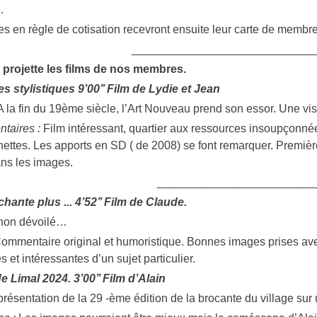
.
 en règle de cotisation recevront ensuite leur carte de membre,
_____________________________
 projette les films de nos membres.
 stylistiques 9’00’’ Film de Lydie et Jean
A la fin du 19ème siècle, l’Art Nouveau prend son essor. Une vis
taires :
Film intéressant, quartier aux ressources insoupçonnée
nettes. Les apports en SD ( de 2008) se font remarquer. Première
ns les images.
_________________________
hante plus ... 4’52’’ Film de Claude.
 non dévoilé…
ommentaire original et humoristique. Bonnes images prises avec
 et intéressantes d’un sujet particulier.
 Limal 2024. 3’00’’ Film d’Alain
présentation de la 29 -ème édition de la brocante du village su