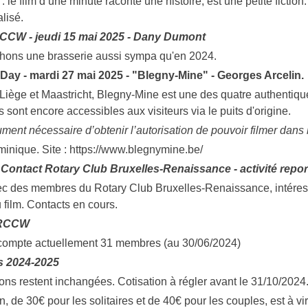
l : le film d’une minute raconte une histoire, est une petite fic
alisé.
CCW - jeudi 15 mai 2025 - Dany Dumont
hons une brasserie aussi sympa qu'en 2024.
Day - mardi 27 mai 2025 - "Blegny-Mine" - Georges Arcelin.
 Liège et Maastricht, Blegny-Mine est une des quatre authentiq
 sont encore accessibles aux visiteurs via le puits d'origine.
ument nécessaire d’obtenir l’autorisation de pouvoir filmer dans 
inique. Site : https://www.blegnymine.be/
- Contact Rotary Club Bruxelles-Renaissance - activité repo
c des membres du Rotary Club Bruxelles-Renaissance, intéressés
film. Contacts en cours.
 RCCW
 compte actuellement 31 membres (au 30/06/2024)
s 2024-2025
ions restent inchangées. Cotisation à régler avant le 31/10/2024.
on, de 30€ pour les solitaires et de 40€ pour les couples, est