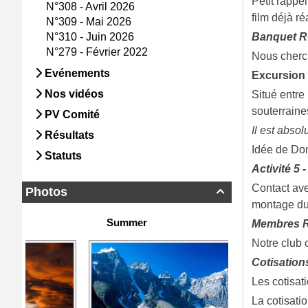
Petit rappe
N°308 - Avril 2026
film déjà ré
N°309 - Mai 2026
N°310 - Juin 2026
Banquet R
N°279 - Février 2022
Nous cherc
Evénements
Excursion 
Nos vidéos
Situé entre
souterraines
PV Comité
Il est absol
Résultats
Idée de Dom
Statuts
Activité 5 
Contact ave
Photos

montage du 
Summer
Membres
Notre club
Cotisation
Les cotisat
La cotisati