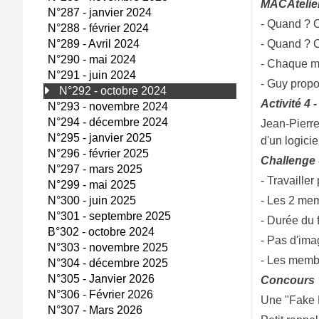
MACAtelie
N°287 - janvier 2024
- Quand ? 
N°288 - février 2024
N°289 - Avril 2024
- Quand ? 
N°290 - mai 2024
- Chaque me
N°291 - juin 2024
- Guy propo
N°292 - octobre 2024
Activité 4 
N°293 - novembre 2024
N°294 - décembre 2024
Jean-Pierre
N°295 - janvier 2025
d'un logici
N°296 - février 2025
Challenge 
N°297 - mars 2025
- Travaille
N°299 - mai 2025
N°300 - juin 2025
- Les 2 mem
N°301 - septembre 2025
- Durée du f
B°302 - octobre 2024
- Pas d'ima
N°303 - novembre 2025
- Les membre
N°304 - décembre 2025
N°305 - Janvier 2026
Concours "
N°306 - Février 2026
Une "Fake N
N°307 - Mars 2026