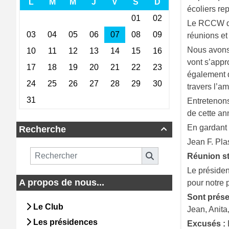
écoliers re
Le RCCW don
réunions et
Nous avons 
vont s’appro
également q
travers l’am
Entretenons
de cette an
En gardant 
Recherche

Jean F. Pla
Réunion sta
Le présiden
A propos de nous...
pour notre 
Sont prése
Le Club
Jean, Anita
Les présidences
Excusés :