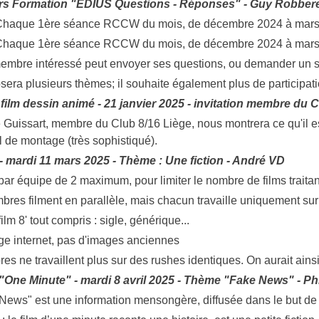
rs Formation "EDIUS Questions - Réponses" - Guy Robber
Chaque 1ère séance RCCW du mois, de décembre 2024 à mars
Chaque 1ère séance RCCW du mois, de décembre 2024 à mars
mbre intéressé peut envoyer ses questions, ou demander un s
sera plusieurs thèmes; il souhaite également plus de participa
- film dessin animé - 21 janvier 2025 - invitation membre du 
 Guissart, membre du Club 8/16 Liège, nous montrera ce qu'il est
el de montage (très sophistiqué).
- mardi 11 mars 2025 - Thème : Une fiction - André VD
r par équipe de 2 maximum, pour limiter le nombre de films traita
bres filment en parallèle, mais chacun travaille uniquement sur
ilm 8' tout compris : sigle, générique...
ge internet, pas d'images anciennes
s ne travaillent plus sur des rushes identiques. On aurait ainsi 
One Minute" - mardi 8 avril 2025 - Thème "Fake News" - P
ews" est une information mensongère, diffusée dans le but de 