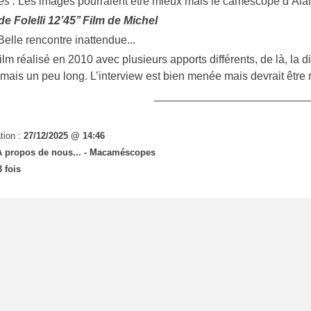
es :
Les images pourraient être mieux mais le caméscope d’Alain
e Folelli 12’45’’ Film de Michel
Belle rencontre inattendue...
ilm réalisé en 2010 avec plusieurs apports différents, de là, la d
 mais un peu long. L’interview est bien menée mais devrait être 
_________________________
tion :
27/12/2025 @ 14:46
 propos de nous... -
Macaméscopes
 fois