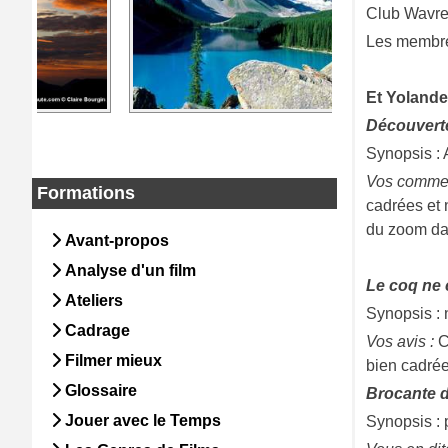
Club Wavre
Les membres
Et Yolande
Découvertes
Synopsis : 
Vos commen
Formations
cadrées et 
du zoom da
Avant-propos
Analyse d'un film
Le coq ne c
Ateliers
Synopsis :
Cadrage
Vos avis :
C
Filmer mieux
bien cadrées
Glossaire
Brocante de
Jouer avec le Temps
Synopsis : 