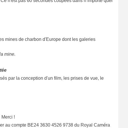
tion. Ce n'est pas 60 secondes coupées dans n’importe quel
ues mines de charbon d'Europe dont les galeries
la mine.
rtée
 par la conception d'un film, les prises de vue, le
 Merci !
 à virer au compte BE24 3630 4526 9738 du Royal Caméra