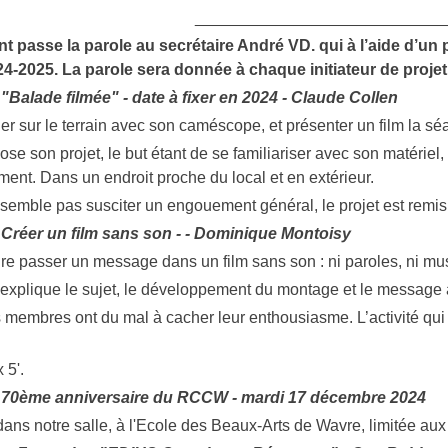
____________________________
nt passe la parole au secrétaire André VD. qui à l’aide d’
24-2025. La parole sera donnée à chaque initiateur de projet
- "Balade filmée" - date à fixer en 2024 - Claude Collen
ller sur le terrain avec son caméscope, et présenter un film la s
e son projet, le but étant de se familiariser avec son matériel, 
ment. Dans un endroit proche du local et en extérieur.
 semble pas susciter un engouement général, le projet est remis 
- Créer un film sans son - - Dominique Montoisy
aire passer un message dans un film sans son : ni paroles, ni mus
xplique le sujet, le développement du montage et le message à
es membres ont du mal à cacher leur enthousiasme. L’activité q
 5'.
 - 70ème anniversaire du RCCW - mardi 17 décembre 2024
ans notre salle, à l'Ecole des Beaux-Arts de Wavre, limitée 